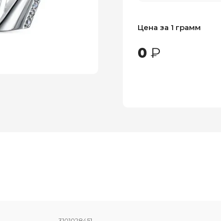
Цена за 1 грамм
0
₽
3101028451